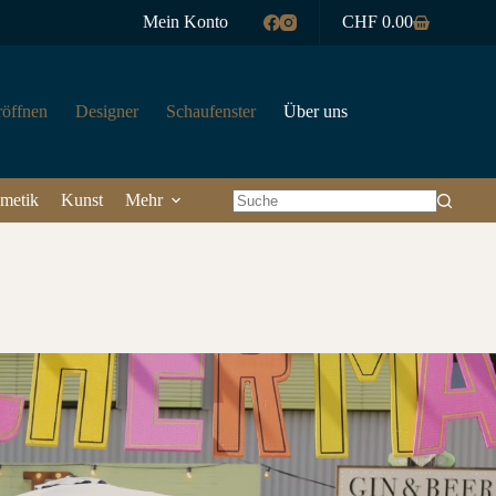
Mein Konto
CHF
0.00
Warenkorb
röffnen
Designer
Schaufenster
Über uns
metik
Kunst
Mehr
Keine
Ergebnisse