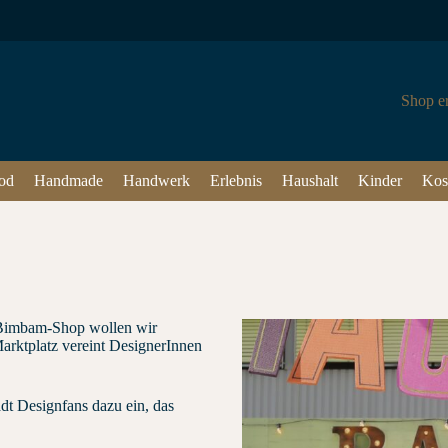
Shop e
od
Handmade
Handwerk
Erlebnis
Haushalt
Kinder
Kos
 Bimbam-Shop wollen wir
Marktplatz vereint DesignerInnen
dt Designfans dazu ein, das