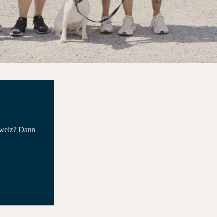
hweiz? Dann
.