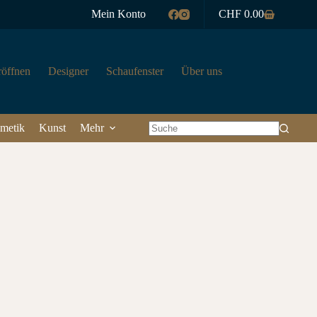
Mein Konto
CHF
0.00
Warenkorb
röffnen
Designer
Schaufenster
Über uns
metik
Kunst
Mehr
Keine
Ergebnisse