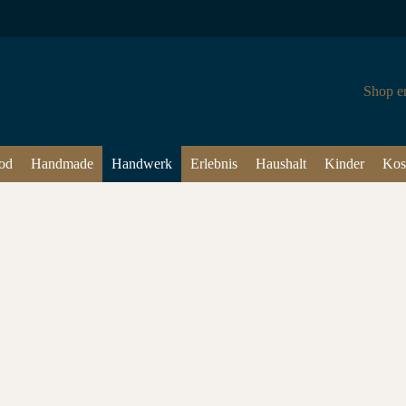
Shop e
od
Handmade
Handwerk
Erlebnis
Haushalt
Kinder
Kos