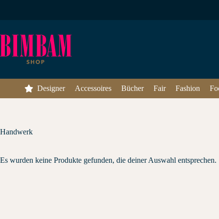
Zum
Inhalt
springen
Designer
Accessoires
Bücher
Fair
Fashion
Fo
Handwerk
Es wurden keine Produkte gefunden, die deiner Auswahl entsprechen.