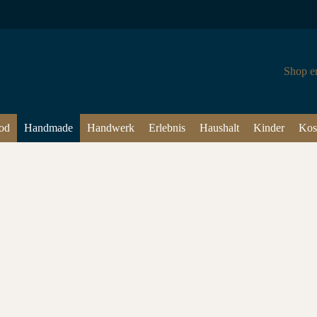
Shop e
od
Handmade
Handwerk
Erlebnis
Haushalt
Kinder
Kos