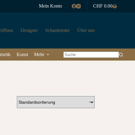
Mein Konto
CHF
0.00
Warenkorb
röffnen
Designer
Schaufenster
Über uns
metik
Kunst
Mehr
Keine
Ergebnisse