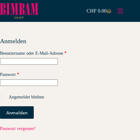
Zum
Inhalt
CHF
0.00
Warenkorb
springen
Anmelden
Erforderlich
Benutzername oder E-Mail-Adresse
*
Erforderlich
Passwort
*
Angemeldet bleiben
Anmelden
Passwort vergessen?