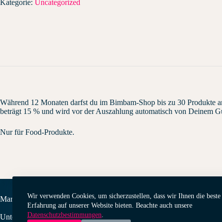
Kategorie:
Uncategorized
Während 12 Monaten darfst du im Bimbam-Shop bis zu 30 Produkte anb
beträgt 15 % und wird vor der Auszahlung automatisch von Deinem G
Nur für Food-Produkte.
BIMBAM Shop
Wir verwenden Cookies, um sicherzustellen, dass wir Ihnen die beste
Marktplatz für Designer, Kreativschaffende und Kleinproduzenten. Wu
Erfahrung auf unserer Website bieten. Beachte auch unsere
Datenschutzbestimmungen
.
Unterstütze Designer in der ganzen Schweiz, indem du bei ihnen einkauf