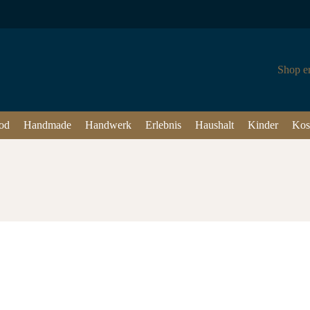
Shop e
od
Handmade
Handwerk
Erlebnis
Haushalt
Kinder
Kos