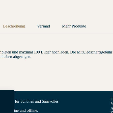
Beschreibung
Versand
Mehr Produkte
ieten und maximal 100 Bilder hochladen. Die Mitgliedschaftsgebühr 
uthaben abgezogen.
Ü
nderland für Schönes und Sinnvolles.
M
A
st - online und offline.
K