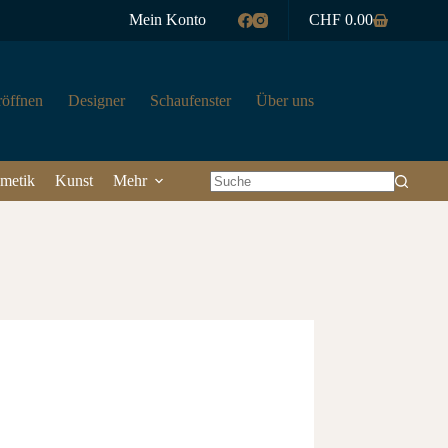
Mein Konto
CHF
0.00
Warenkorb
röffnen
Designer
Schaufenster
Über uns
metik
Kunst
Mehr
Keine
Ergebnisse