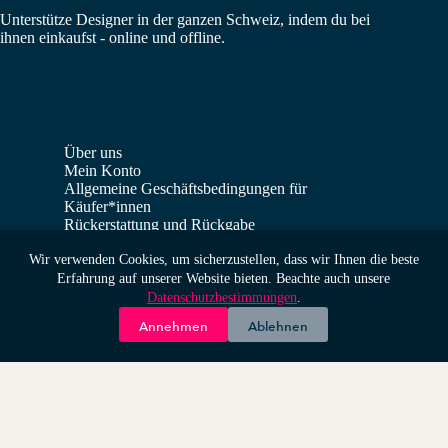
Unterstütze Designer in der ganzen Schweiz, indem du bei
ihnen einkaufst - online und offline.
Über uns
Mein Konto
Allgemeine Geschäftsbedingungen für
Käufer*innen
Rückerstattung und Rückgabe
Verkäufer*innen Dashboard
Wir verwenden Cookies, um sicherzustellen, dass wir Ihnen die beste
Erfahrung auf unserer Website bieten. Beachte auch unsere
Impressum
Datenschutzbestimmungen
Datenschutzbestimmungen
.
Home
Annehmen
Ablehnen
Copyright © 2026 Supervania GmbH - made by
ondit
Cart
Wishlist